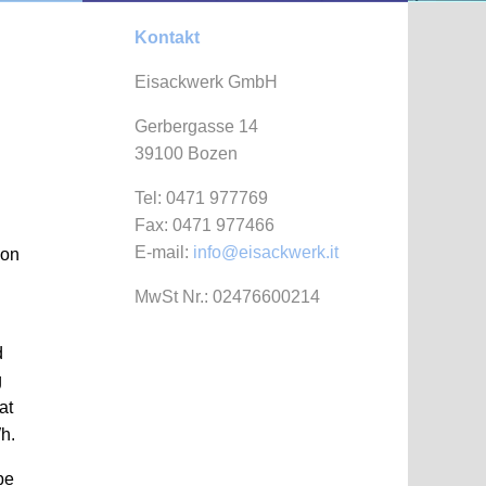
Kontakt
Eisackwerk GmbH
Gerbergasse
14
39100 Bozen
Tel: 0471 977769
Fax: 0471 977466
E-mail:
info@eisackwerk.it
von
MwSt Nr.: 02476600214
d
g
at
h.
be