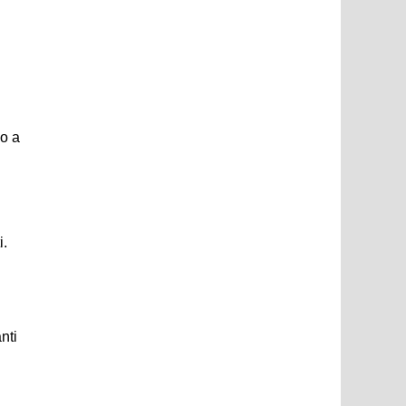
no a
i.
nti