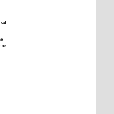
 sul
ne
come