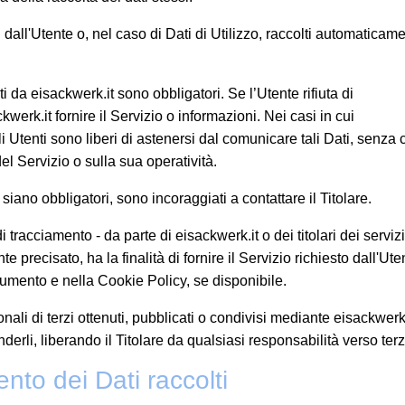
dall'Utente o, nel caso di Dati di Utilizzo, raccolti automaticam
ti da eisackwerk.it sono obbligatori. Se l’Utente rifiuta di
erk.it fornire il Servizio o informazioni. Nei casi in cui
li Utenti sono liberi di astenersi dal comunicare tali Dati, senza 
l Servizio o sulla sua operatività.
iano obbligatori, sono incoraggiati a contattare il Titolare.
di tracciamento - da parte di eisackwerk.it o dei titolari dei servizi
e precisato, ha la finalità di fornire il Servizio richiesto dall'Ute
documento e nella Cookie Policy, se disponibile.
ali di terzi ottenuti, pubblicati o condivisi mediante eisackwerk.
onderli, liberando il Titolare da qualsiasi responsabilità verso terz
nto dei Dati raccolti