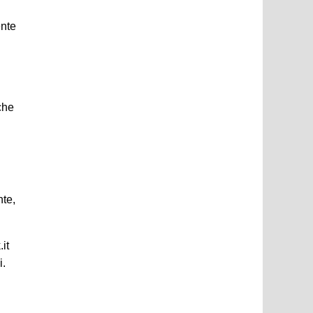
ente
che
nte,
it
i.