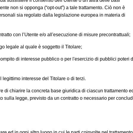
ba sussistere il consenso dell’Utente o un’altra delle basi
tente non si opponga (“opt-out”) a tale trattamento. Ciò non è
Personali sia regolato dalla legislazione europea in materia di
tratto con l’Utente e/o all'esecuzione di misure precontrattuali;
o legale al quale è soggetto il Titolare;
ompito di interesse pubblico o per l'esercizio di pubblici poteri d
legittimo interesse del Titolare o di terzi.
 di chiarire la concreta base giuridica di ciascun trattamento e
ato sulla legge, previsto da un contratto o necessario per conclu
lare ed in ogni altro luogo in cui le parti coinvolte nel trattamento